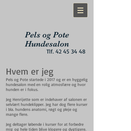
Pels og Pote
Hundesalon
Tlf.
42 45 34 48
Hvem er jeg
Pels og Pote startede i 2017 og er en hyggelig
hundesalon med en rolig atmosfære og hvor
hunden er i fokus.
Jeg Henrijette som er indehaver af salonen er
selvlært hundeklipper. Jeg har dog flere kurser
i bla. hundens anatomi, røgt og pleje og
mange flere.
Jeg deltager løbende i kurser for at forbedre
mig
og hele tiden blive klogere og dygtigere.