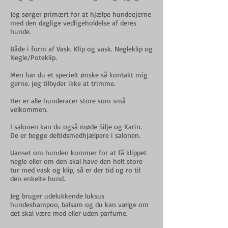
Jeg sørger primært for at hjælpe hundeejerne
med den daglige vedligeholdelse af deres
hunde.
Både i form af Vask. Klip og vask. Negleklip og
Negle/Poteklip.
Men har du et specielt ønske så kontakt mig
gerne. jeg tilbyder ikke at trimme.
Her er alle hunderacer store som små
velkommen.
I salonen kan du også møde Silje og Karin.
De er begge deltidsmedhjælpere i salonen.
Uanset om hunden kommer for at få klippet
negle eller om den skal have den helt store
tur med vask og klip, så er der tid og ro til
den enkelte hund.
Jeg bruger udelukkende luksus
hundeshampoo, balsam og du kan vælge om
det skal være med eller uden parfume.